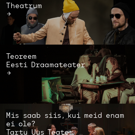
Theatrum
→
Teoreem
Eesti Draamateater
→
Mis saab siis, kui meid enam
ei ole?
Tartu Uus Teater