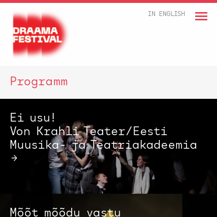
IN ENGLISH
Programm
Ei usu!
Von Krahli Teater/Eesti
Muusika- ja Teatriakadeemia
→
Mõõt mõõdu vastu