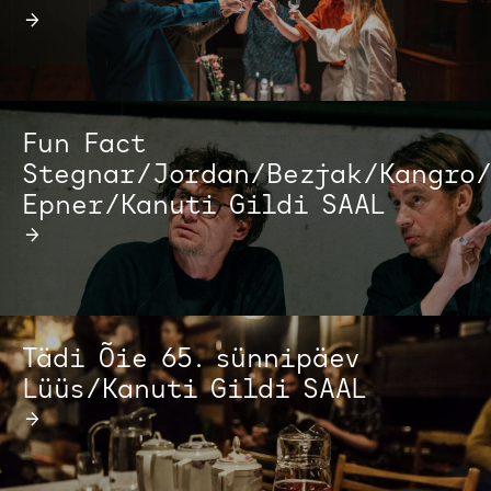
→
Fun Fact
Stegnar/Jordan/Bezjak/Kangro
Epner/Kanuti Gildi SAAL
→
Tädi Õie 65. sünnipäev
Lüüs/Kanuti Gildi SAAL
→