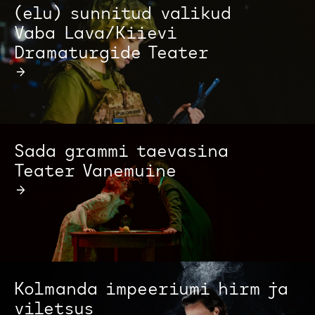
(elu) sunnitud valikud
Vaba Lava/Kiievi
Dramaturgide Teater
→
Sada grammi taevasina
Teater Vanemuine
→
Kolmanda impeeriumi hirm ja
viletsus