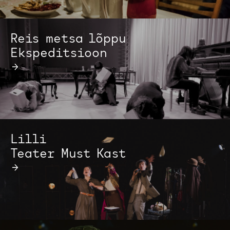
Reis metsa lõppu
Ekspeditsioon
→
Lilli
Teater Must Kast
→