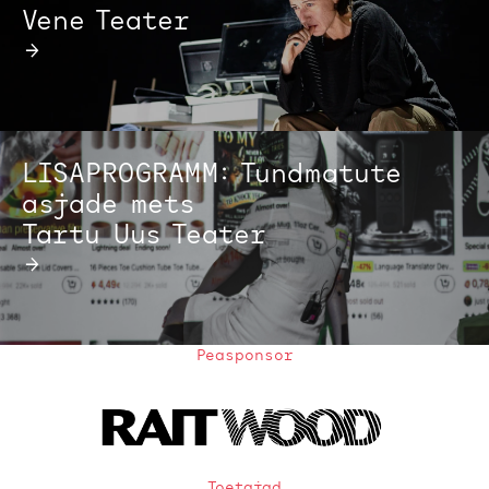
Vene Teater
→
LISAPROGRAMM: Tundmatute
asjade mets
Tartu Uus Teater
→
Peasponsor
Toetajad