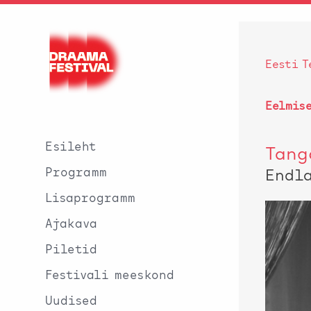
Eesti T
Eelmis
Esileht
Tang
Programm
Endl
Lisaprogramm
Ajakava
Piletid
Festivali meeskond
Uudised