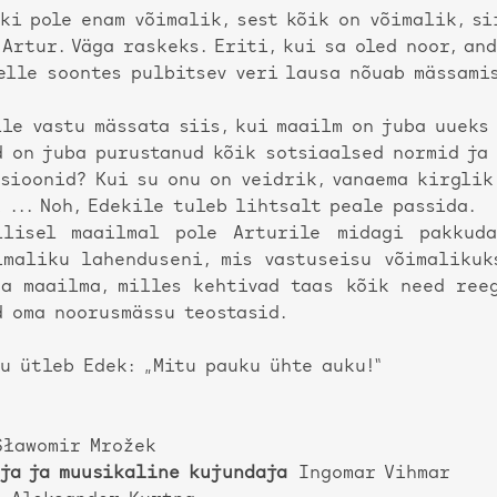
ki pole enam võimalik, sest kõik on võimalik, si
Artur. Väga raskeks. Eriti, kui sa oled noor, an
elle soontes pulbitsev veri lausa nõuab mässami
le vastu mässata siis, kui maailm on juba uueks 
d on juba purustanud kõik sotsiaalsed normid ja
tsioonid? Kui su onu on veidrik, vanaema kirgli
 ... Noh, Edekile tuleb lihtsalt peale passida.
llisel maailmal pole Arturile midagi pakkud
imaliku lahenduseni, mis vastuseisu võimalikuk
da maailma, milles kehtivad taas kõik need ree
d oma noorusmässu teostasid.
u ütleb Edek: „Mitu pauku ühte auku!“
ławomir Mrožek
aja ja muusikaline kujundaja
Ingomar Vihmar