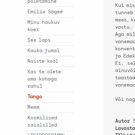
põletamine
Kui mis
Emilie Sageé
tunneb 
mees, k
Minu haukuv
vastu.
koer
Aga mil
See laps
vanema
konven
Kauka jumal
ja Edek
Naiste kool
Ei, se
ainuvõ
Kas te olete
taasta
oma kohaga
vanema
rahul
Tango
Või nag
Memm
Kosmilised
Autor
S
saialilled
Lavast