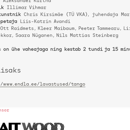
Aleksander Kurtna
ik
Illimar Vihmar
kunstnik
Chris Kirsimäe (TÜ VKA), juhendaja Mar
õpetaja
Liis-Katrin Avandi
Ott Raidmets, Kleer Maibaum, Peeter Tammearu, Li
ekkor, Saara Nüganen, Nils Mattias Steinberg
s on ühe vaheajaga ning kestab 2 tundi ja 15 min
lisaks
//www.endla.ee/lavastused/tango
nsor