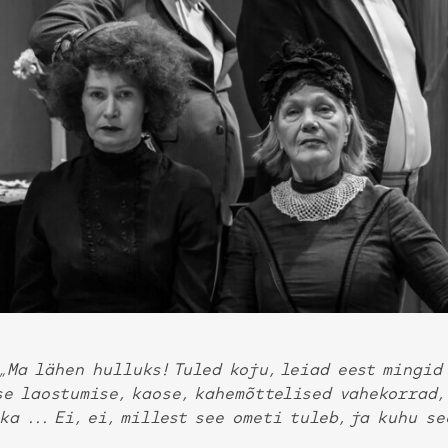
„Ma lähen hulluks! Tuled koju, leiad eest mingid
e laostumise, kaose, kahemõttelised vahekorrad, 
ka ... Ei, ei, millest see ometi tuleb, ja kuhu se