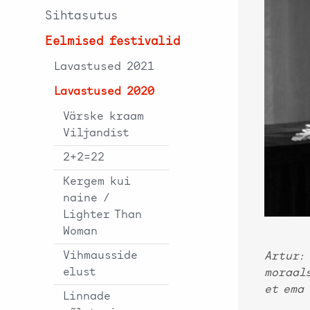
Sihtasutus
Eelmised festivalid
Lavastused 2021
Lavastused 2020
Värske kraam
Viljandist
2+2=22
Kergem kui
naine /
Lighter Than
Woman
Vihmausside
Artur: 
elust
moraals
et ema 
Linnade