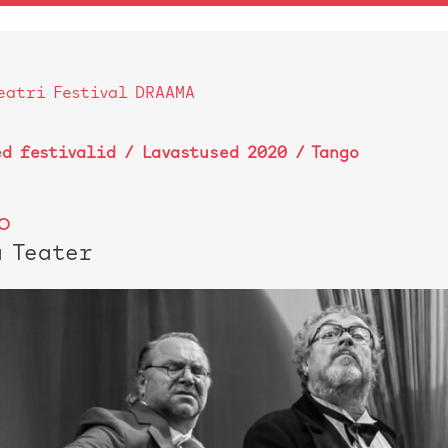
eatri Festival DRAAMA
ed festivalid
/
Lavastused 2020
/ Tango
o
a Teater