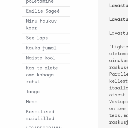
põletamine
Lavastu
Emilie Sageé
Lavast
Minu haukuv
koer
Lavastu
See laps
"Light
Kauka jumal
ületam
Naiste kool
ainuke
raskus
Kas te olete
Parall
oma kohaga
kelles
rahul
itaall
Tango
otsest
Memm
Vastup
on see
Kosmilised
teos, 
saialilled
raskus