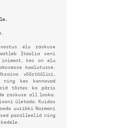
le.
a.
avastus elu raskuse
vaatleb Itaalia seni
 inimest, kes on elu
akosmose kaalutusse.
kraina võõrtöölisi,
s ning kes kannavad
reid tõstes ka päris
de raskuse all looka.
iooni ületada. Kuidas
 seda uuribki Normani
ised paralleelid ning
tkedele.