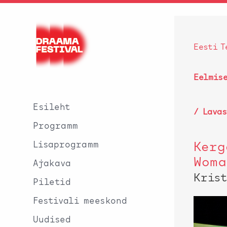
Eesti T
Eelmis
Esileht
/
Lava
Programm
Lisaprogramm
Kerg
Woma
Ajakava
Kris
Piletid
Festivali meeskond
Uudised