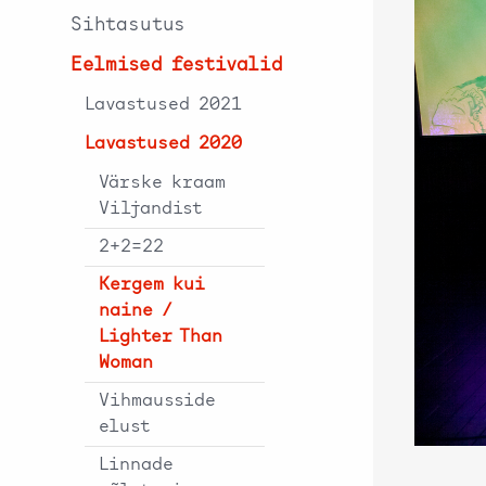
Sihtasutus
Eelmised festivalid
Lavastused 2021
Lavastused 2020
Värske kraam
Viljandist
2+2=22
Kergem kui
naine /
Lighter Than
Woman
Vihmausside
elust
Linnade