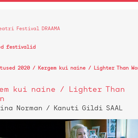
eatri Festival DRAAMA
ed festivalid
stused 2020
/ Kergem kui naine / Lighter Than Wo
em kui naine / Lighter Than
n
tina Norman / Kanuti Gildi SAAL