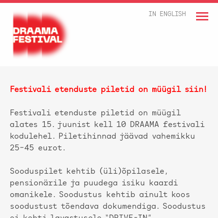
IN ENGLISH
Festivali etenduste piletid on müügil siin!
Festivali etenduste piletid on müügil
alates 15. juunist kell 10 DRAAMA festivali
kodulehel. Piletihinnad jäävad vahemikku
25–45 eurot.
Sooduspilet kehtib (üli)õpilasele,
pensionärile ja puudega isiku kaardi
omanikele. Soodustus kehtib ainult koos
soodustust tõendava dokumendiga. Soodustus