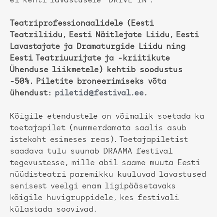
ei kehti lavastusele “DRIVE-IN”.
Teatriprofessionaalidele (Eesti
Teatriliidu, Eesti Näitlejate Liidu, Eesti
Lavastajate ja Dramaturgide Liidu ning
Eesti Teatriuurijate ja -kriitikute
Ühenduse liikmetele) kehtib soodustus
-50%. Piletite broneerimiseks võta
ühendust:
piletid@festival.ee
.
Kõigile etendustele on võimalik soetada ka
toetajapilet (nummerdamata saalis asub
istekoht esimeses reas). Toetajapiletist
saadava tulu suunab DRAAMA festival
tegevustesse, mille abil saame muuta Eesti
nüüdisteatri paremikku kuuluvad lavastused
senisest veelgi enam ligipääsetavaks
kõigile huvigruppidele, kes festivali
külastada soovivad.