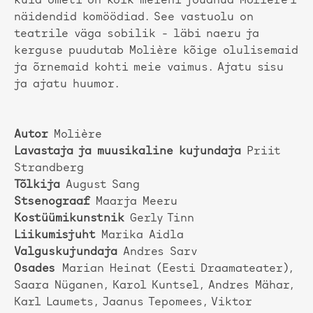
kuid ometi on kõik meieni jõudnud Molière’i
näidendid komöödiad. See vastuolu on
teatrile väga sobilik - läbi naeru ja
kerguse puudutab Molière kõige olulisemaid
ja õrnemaid kohti meie vaimus. Ajatu sisu
ja ajatu huumor.
Autor
Molière
Lavastaja ja muusikaline kujundaja
Priit
Strandberg
Tõlkija
August Sang
Stsenograaf
Maarja Meeru
Kostüümikunstnik
Gerly Tinn
Liikumisjuht
Marika Aidla
Valguskujundaja
Andres Sarv
Osades
Marian Heinat (Eesti Draamateater),
Saara Nüganen, Karol Kuntsel, Andres Mähar,
Karl Laumets, Jaanus Tepomees, Viktor