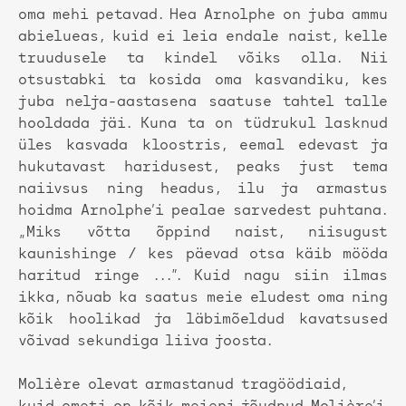
oma mehi petavad. Hea Arnolphe on juba ammu
abielueas, kuid ei leia endale naist, kelle
truudusele ta kindel võiks olla. Nii
otsustabki ta kosida oma kasvandiku, kes
juba nelja-aastasena saatuse tahtel talle
hooldada jäi. Kuna ta on tüdrukul lasknud
üles kasvada kloostris, eemal edevast ja
hukutavast haridusest, peaks just tema
naiivsus ning headus, ilu ja armastus
hoidma Arnolphe’i pealae sarvedest puhtana.
„Miks võtta õppind naist, niisugust
kaunishinge / kes päevad otsa käib mööda
haritud ringe ...”. Kuid nagu siin ilmas
ikka, nõuab ka saatus meie eludest oma ning
kõik hoolikad ja läbimõeldud kavatsused
võivad sekundiga liiva joosta.
Molière olevat armastanud tragöödiaid,