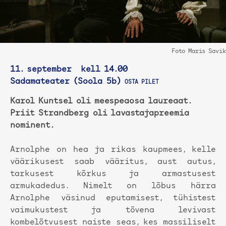
Foto Maris Savik
11. september kell 14.00
Sadamateater (Soola 5b)
OSTA PILET
Karol Kuntsel oli meespeaosa laureaat.
Priit Strandberg oli lavastajapreemia
nominent.
Arnolphe on hea ja rikas kaupmees, kelle
väärikusest saab vääritus, aust autus,
tarkusest kõrkus ja armastusest
armukadedus. Nimelt on lõbus härra
Arnolphe väsinud eputamisest, tühistest
vaimukustest ja tõvena levivast
kombelõtvusest naiste seas, kes massiliselt