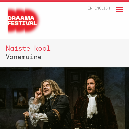
IN ENGLISH
Naiste kool
Vanemuine