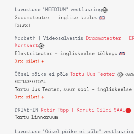
Lavastuse "MEEDIUM" vestlusring
Sadamateater
– inglise keeles
Tasuta!
Macbeth | Videosalvestis
Draamateater | E
Kontsert
Elektriteater
– ingliskeelse tõlkega
Osta pilet!
Öösel päike ei põle
Tartu Uus Teater
KAAS
ESITLUSFESTIVAL
Tartu Uus Teater, suur saal
– ingliskeelse
Osta pilet!
DRIVE-IN
Robin Täpp | Kanuti Gildi SAAL
Tartu linnaruum
Lavastuse "Öösel päike ei põle" vestlusrin