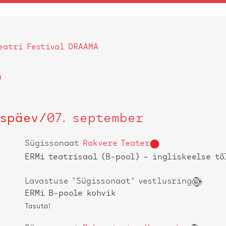
eatri Festival DRAAMA
a
späev
/
07. september
Sügissonaat
Rakvere Teater
ERMi teatrisaal (B-pool)
– ingliskeelse tõ
Lavastuse "Sügissonaat" vestlusring
ERMi B-poole kohvik
Tasuta!