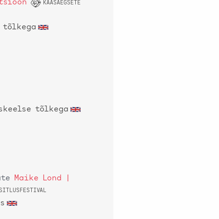
tsioon
KAASAEGSETE
 tõlkega
skeelse tõlkega
ate
Maike Lond |
SITLUSFESTIVAL
es