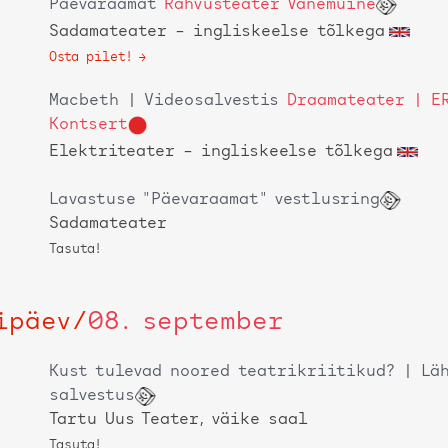
Päevaraamat
Rahvusteater Vanemuine
Sadamateater
– ingliskeelse tõlkega
Osta pilet!
Macbeth | Videosalvestis
Draamateater | E
Kontsert
Elektriteater
– ingliskeelse tõlkega
Lavastuse "Päevaraamat" vestlusring
Sadamateater
Tasuta!
ipäev
/
08. september
Kust tulevad noored teatrikriitikud? | Läh
salvestus
Tartu Uus Teater, väike saal
Tasuta!