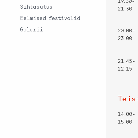
19.30-
Sihtasutus
21.30
Eelmised festivalid
Galerii
20.00-
23.00
21.45-
22.15
Teis
14.00-
15.00