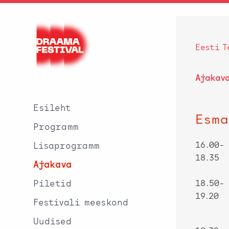
Eesti T
Ajakav
Esileht
Esma
Programm
16.00-
Lisaprogramm
18.35
Ajakava
Piletid
18.50-
19.20
Festivali meeskond
Uudised