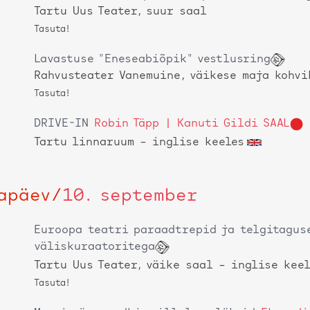
Tartu Uus Teater, suur saal
Tasuta!
Lavastuse "Eneseabiõpik" vestlusring
Rahvusteater Vanemuine, väikese maja kohvi
Tasuta!
DRIVE-IN
Robin Täpp | Kanuti Gildi SAAL
Tartu linnaruum
– inglise keeles
apäev
/
10. september
Euroopa teatri paraadtrepid ja telgitagus
väliskuraatoritega
Tartu Uus Teater, väike saal
– inglise kee
Tasuta!