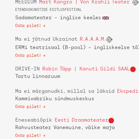
MEEDIUM
Mart Kangro | Von Krahli Teater
ETENDUSKUNSTIDE ESITLUSFESTIVAL
Sadamateater
– inglise keeles
Osta pilet!
Ma ei jätnud Ukrainat
R.A.A.A.M.
ERMi teatrisaal (B-pool)
– ingliskeelse tõ
Osta pilet!
DRIVE-IN
Robin Täpp | Kanuti Gildi SAAL
Tartu linnaruum
Ma ei märganudki, millal sa läksid
Ekspedi
Kammivabriku sündmuskeskus
Osta pilet!
Eneseabiõpik
Eesti Draamateater
Rahvusteater Vanemuine, väike maja
Osta pilet!