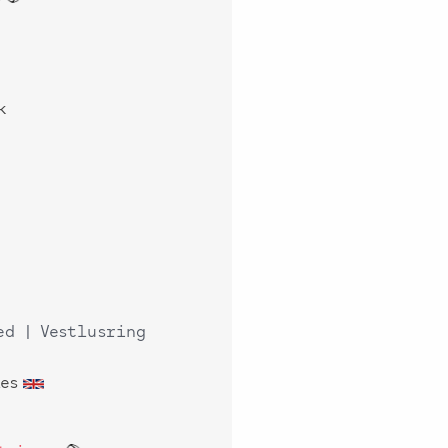
k
ed | Vestlusring
les