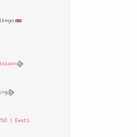
lkega
tsioon
ing
RSO | Eesti