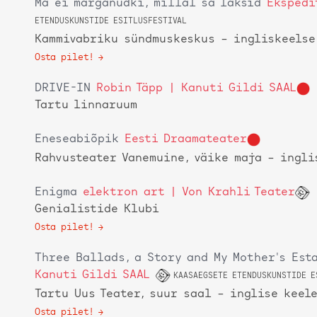
Ma ei märganudki, millal sa läksid
Ekspedi
ETENDUSKUNSTIDE ESITLUSFESTIVAL
Kammivabriku sündmuskeskus
– ingliskeelse
Osta pilet!
DRIVE-IN
Robin Täpp | Kanuti Gildi SAAL
Tartu linnaruum
Eneseabiõpik
Eesti Draamateater
Rahvusteater Vanemuine, väike maja
– ingli
Enigma
elektron art | Von Krahli Teater
Genialistide Klubi
Osta pilet!
Three Ballads, a Story and My Mother's Est
Kanuti Gildi SAAL
KAASAEGSETE ETENDUSKUNSTIDE E
Tartu Uus Teater, suur saal
– inglise keel
Osta pilet!