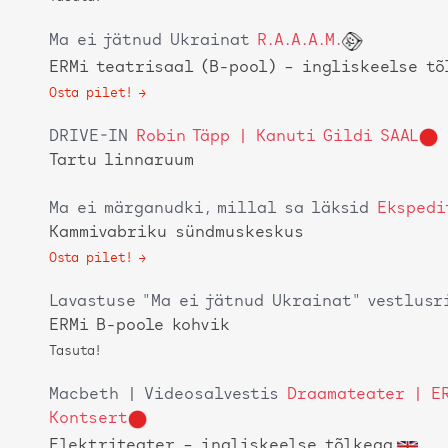
Ma ei jätnud Ukrainat
R.A.A.A.M.
ERMi teatrisaal (B-pool)
– ingliskeelse tõ
Osta pilet!
DRIVE-IN
Robin Täpp | Kanuti Gildi SAAL
Tartu linnaruum
Ma ei märganudki, millal sa läksid
Ekspedi
Kammivabriku sündmuskeskus
Osta pilet!
Lavastuse "Ma ei jätnud Ukrainat" vestlusr
ERMi B-poole kohvik
Tasuta!
Macbeth | Videosalvestis
Draamateater | E
Kontsert
Elektriteater
– ingliskeelse tõlkega