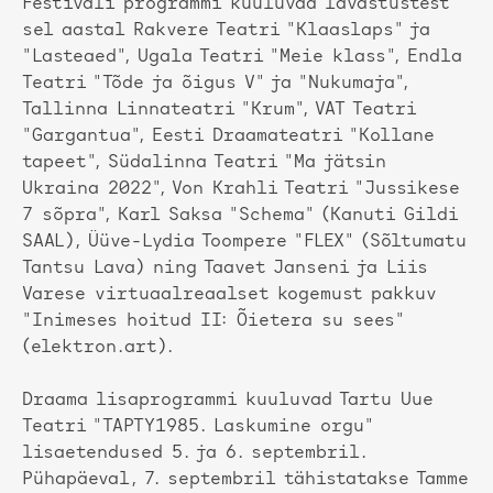
Festivali programmi kuuluvad lavastustest
sel aastal Rakvere Teatri "Klaaslaps" ja
"Lasteaed", Ugala Teatri "Meie klass", Endla
Teatri "Tõde ja õigus V" ja "Nukumaja",
Tallinna Linnateatri "Krum", VAT Teatri
"Gargantua", Eesti Draamateatri "Kollane
tapeet", Südalinna Teatri "Ma jätsin
Ukraina 2022", Von Krahli Teatri "Jussikese
7 sõpra", Karl Saksa "Schema" (Kanuti Gildi
SAAL), Üüve-Lydia Toompere "FLEX" (Sõltumatu
Tantsu Lava) ning Taavet Janseni ja Liis
Varese virtuaalreaalset kogemust pakkuv
"Inimeses hoitud II: Õietera su sees"
(elektron.art).
Draama lisaprogrammi kuuluvad Tartu Uue
Teatri "TAPTY1985. Laskumine orgu"
lisaetendused 5. ja 6. septembril.
Pühapäeval, 7. septembril tähistatakse Tamme