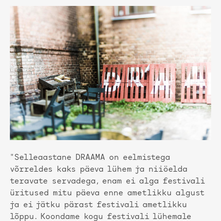
"Selleaastane DRAAMA on eelmistega
võrreldes kaks päeva lühem ja niiöelda
teravate servadega, enam ei alga festivali
üritused mitu päeva enne ametlikku algust
ja ei jätku pärast festivali ametlikku
lõppu. Koondame kogu festivali lühemale