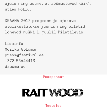
ajale ning usume, et rõõmustavad kõik",
ütles Põllu.
DRAAMA 2017 programm ja ajakava
avalikustatakse juunis ning piletid
lähevad müüki 1. juulil Piletilevis.
Lisainfo:
Marika Goldman
press@festival.ee
+372 55644413
draama.ee
Peasponsor
Toetajad