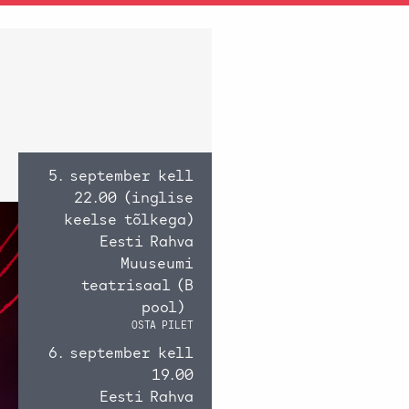
5. september kell
22.00 (inglise
keelse tõlkega)
Eesti Rahva
Muuseumi
teatrisaal (B
pool)
OSTA PILET
6. september kell
19.00
Eesti Rahva