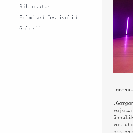
Sihtasutus
Eelmised festivalid
Galerii
Tantsu
„Garga
vajuta
õnnelik
vastuha
mis ehk