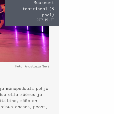
Muuseumi
teatrisaal (B
pool)
OSTA PILET
Foto: Anastasia Suvi
ja mõnupedaali põhja
dse olla rõõmus ja
itiline, rõõm on
 sinus eneses, peost,