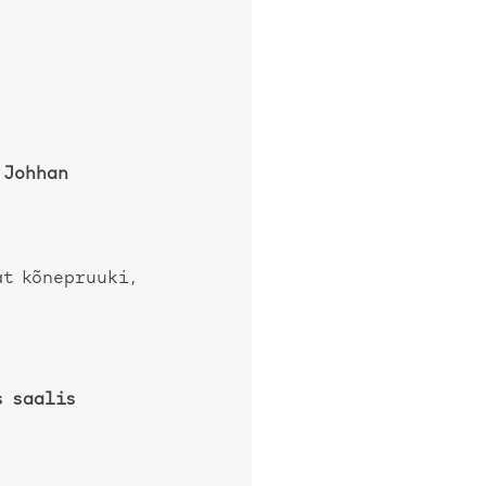
,
Johhan
at kõnepruuki,
s saalis