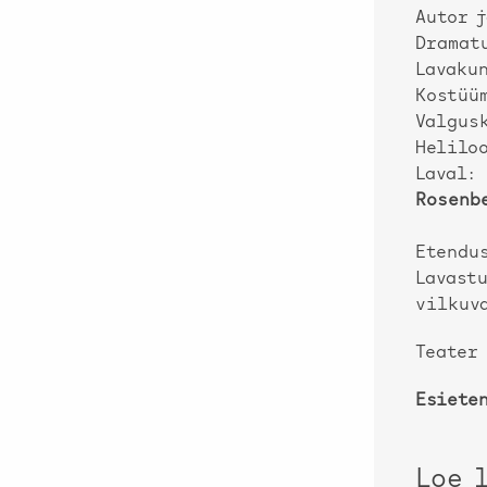
Autor 
Dramat
Lavaku
Kostüü
Valgus
Helilo
Laval:
Rosenb
Etendu
Lavastu
vilkuva
Teater 
Esieten
Loe 