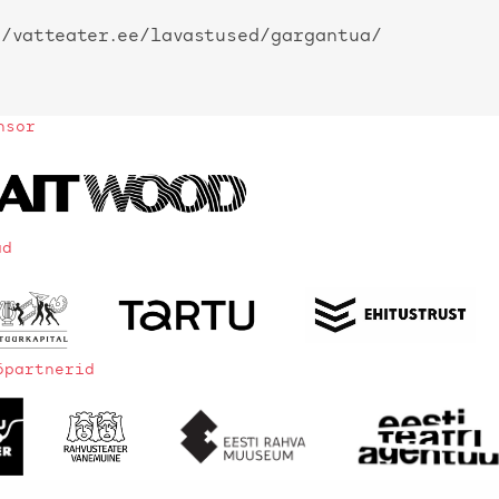
//vatteater.ee/lavastused/gargantua/
nsor
ad
öpartnerid