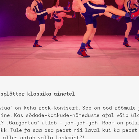
-splätter klassika ainetel
ntua” on keha rock-kontsert. See on ood rõõmule 
mine. Kas sõdade-katkude-nõmeduste ajal võib ül
? „Gargantua” ütleb – jah-jah-jah! Rõõm on poli
kk. Tule ja saa osa peost nii laval kui ka peost
 alles ootab valla laskmist?!