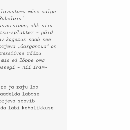
 lavastama mõne valge
Rabelais´
usversioon, ehk siis
tsu-splätter – päid
av kogemus saab see
orjeva „Gargantua” on
gressiivse rõõmu
 mis ei lõppe oma
essegi – nii inim-
re ja raju loo
vaadelda labase
orjeva soovib
ada läbi kehalikkuse