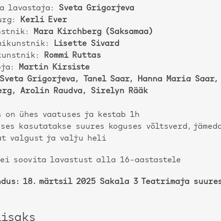
ja lavastaja:
Sveta Grigorjeva
urg:
Kerli Ever
nstnik:
Mara Kirchberg (Saksamaa)
mikunstnik:
Lisette Sivard
kunstnik:
Rommi Ruttas
oja:
Martin Kirsiste
Sveta Grigorjeva,
Tanel Saar, Hanna Maria Saar
erg,
Arolin Raudva,
Sirelyn Rääk
s on ühes vaatuses ja kestab 1h
ses kasutatakse suures koguses võltsverd, jämed
t valgust ja valju heli
ei soovita lavastust alla 16-aastastele
dus: 18. märtsil 2025 Sakala 3 Teatrimaja suure
lisaks