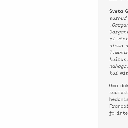
Sveta G
surnud
„Gargan
Gargan
ei võe
olema 
limaste
kultus,
nahaga,
kui mi
Oma do
suurest
hedoni
Franco
ja inte