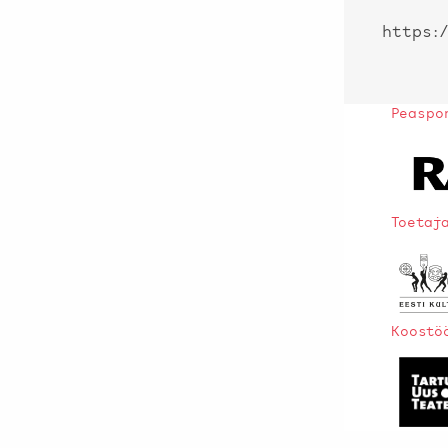
https:
Peaspo
Toetaj
Koostö