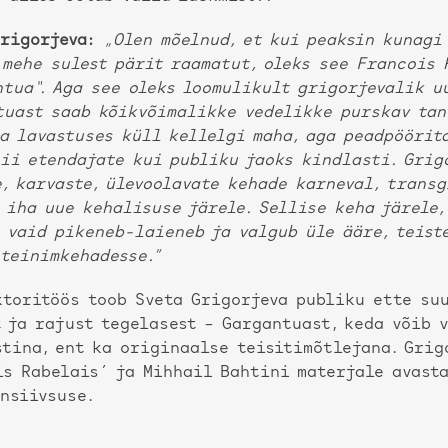
rigorjeva:
„Olen mõelnud, et kui peaksin kunagi
 mehe sulest pärit raamatut, oleks see Francois 
tua“. Aga see oleks loomulikult grigorjevalik u
tuast saab kõikvõimalikke vedelikke purskav tan
ta lavastuses küll kellelgi maha, aga peadpöörit
nii etendajate kui publiku jaoks kindlasti. Grig
, karvaste, ülevoolavate kehade karneval, trans
 iha uue kehalisuse järele. Sellise keha järele,
 vaid pikeneb-laieneb ja valgub üle ääre, teist
tteinimkehadesse.”
ktoritöös toob Sveta Grigorjeva publiku ette suu
 ja rajust tegelasest – Gargantuast, keda võib 
stina, ent ka originaalse teisitimõtlejana. Grig
is Rabelais´ ja Mihhail Bahtini materjale avast
nsiivsuse.