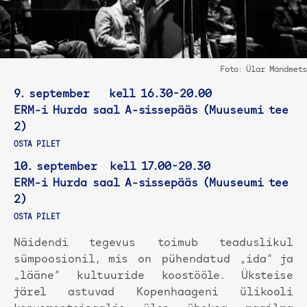
Foto: Ülar Mändmets
9. september kell 16.30-20.00
ERM-i Hurda saal A-sissepääs (Muuseumi tee
2)
OSTA PILET
10. september kell 17.00-20.30
ERM-i Hurda saal A-sissepääs (Muuseumi tee
2)
OSTA PILET
Näidendi tegevus toimub teaduslikul
sümpoosionil, mis on pühendatud „ida” ja
„lääne” kultuuride koostööle. Üksteise
järel astuvad Kopenhaageni ülikooli