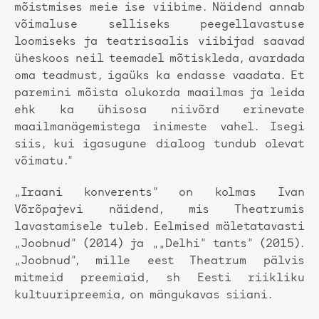
mõistmises meie ise viibime. Näidend annab
võimaluse selliseks peegellavastuse
loomiseks ja teatrisaalis viibijad saavad
üheskoos neil teemadel mõtiskleda, avardada
oma teadmust, igaüks ka endasse vaadata. Et
paremini mõista olukorda maailmas ja leida
ehk ka ühisosa niivõrd erinevate
maailmanägemistega inimeste vahel. Isegi
siis, kui igasugune dialoog tundub olevat
võimatu.”
„Iraani konverents” on kolmas Ivan
Võrõpajevi näidend, mis Theatrumis
lavastamisele tuleb. Eelmised mäletatavasti
„Joobnud” (2014) ja „„Delhi” tants” (2015).
„Joobnud”, mille eest Theatrum pälvis
mitmeid preemiaid, sh Eesti riikliku
kultuuripreemia, on mängukavas siiani.