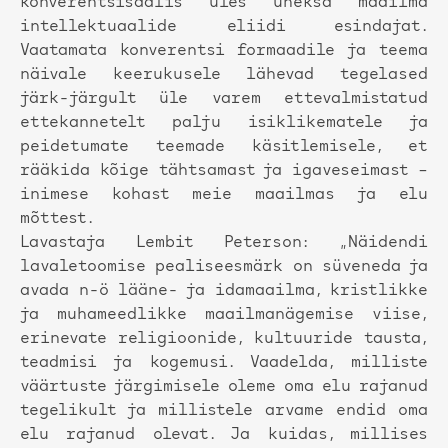
konverentsisaalis üles üheksa maailma
intellektuaalide eliidi esindajat.
Vaatamata konverentsi formaadile ja teema
näivale keerukusele lähevad tegelased
järk-järgult üle varem ettevalmistatud
ettekannetelt palju isiklikematele ja
peidetumate teemade käsitlemisele, et
rääkida kõige tähtsamast ja igaveseimast –
inimese kohast meie maailmas ja elu
mõttest.
Lavastaja Lembit Peterson: „Näidendi
lavaletoomise pealiseesmärk on süveneda ja
avada n-ö lääne- ja idamaailma, kristlikke
ja muhameedlikke maailmanägemise viise,
erinevate religioonide, kultuuride tausta,
teadmisi ja kogemusi. Vaadelda, milliste
väärtuste järgimisele oleme oma elu rajanud
tegelikult ja millistele arvame endid oma
elu rajanud olevat. Ja kuidas, millises