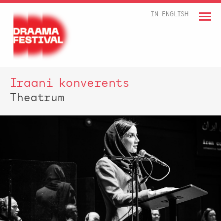
IN ENGLISH
Iraani konverents
Theatrum