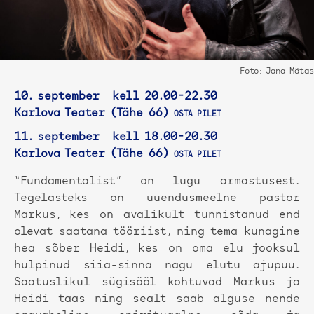
Foto: Jana Mätas
10. september kell 20.00-22.30
Karlova Teater (Tähe 66)
OSTA PILET
11. september kell 18.00-20.30
Karlova Teater (Tähe 66)
OSTA PILET
“Fundamentalist” on lugu armastusest.
Tegelasteks on uuendusmeelne pastor
Markus, kes on avalikult tunnistanud end
olevat saatana tööriist, ning tema kunagine
hea sõber Heidi, kes on oma elu jooksul
hulpinud siia-sinna nagu elutu ajupuu.
Saatuslikul sügisööl kohtuvad Markus ja
Heidi taas ning sealt saab alguse nende