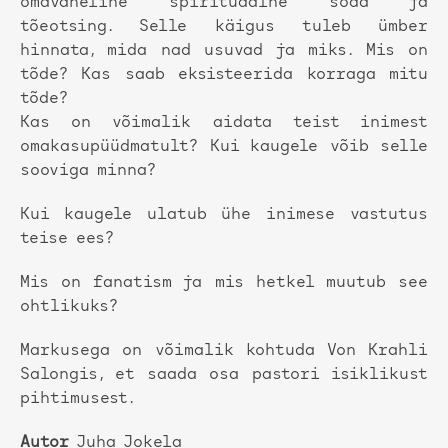
omavaheline spirituaalne sõda ja
tõeotsing. Selle käigus tuleb ümber
hinnata, mida nad usuvad ja miks. Mis on
tõde? Kas saab eksisteerida korraga mitu
tõde?
Kas on võimalik aidata teist inimest
omakasupüüdmatult? Kui kaugele võib selle
sooviga minna?
Kui kaugele ulatub ühe inimese vastutus
teise ees?
Mis on fanatism ja mis hetkel muutub see
ohtlikuks?
Markusega on võimalik kohtuda Von Krahli
Salongis, et saada osa pastori isiklikust
pihtimusest.
Autor
Juha Jokela