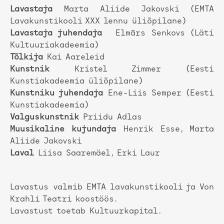
Lavastaja
Marta Aliide Jakovski (EMTA
Lavakunstikooli XXX lennu üliõpilane)
Lavastaja juhendaja
Elmārs Senkovs (Läti
Kultuuriakadeemia)
Tõlkija
Kai Aareleid
Kunstnik
Kristel Zimmer (Eesti
Kunstiakadeemia üliõpilane)
Kunstniku juhendaja
Ene-Liis Semper (Eesti
Kunstiakadeemia)
Valguskunstnik
Priidu Adlas
Muusikaline kujundaja
Henrik Esse, Marta
Aliide Jakovski
Laval
Liisa Saaremäel, Erki Laur
Lavastus valmib EMTA lavakunstikooli ja Von
Krahli Teatri koostöös.
Lavastust toetab Kultuurkapital.