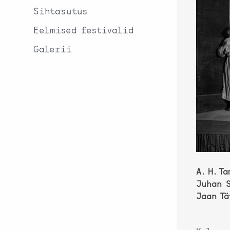
Sihtasutus
Eelmised festivalid
Galerii
A. H. T
Juhan S
Jaan Tä