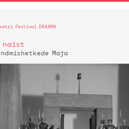
eatri Festival DRAAMA
 naist
undmishetkede Maja