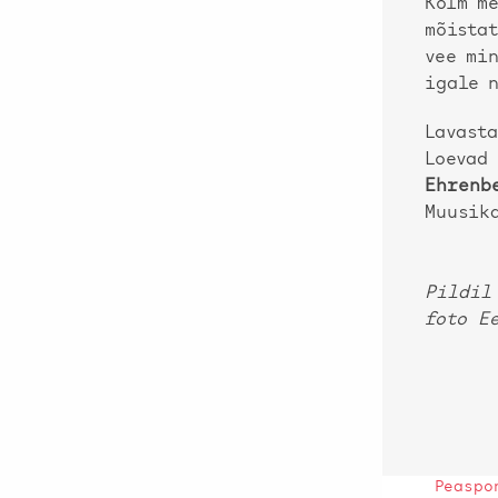
Kolm me
mõistat
vee min
igale 
Lavast
Loeva
Ehrenb
Muusik
Pildil 
foto E
Peaspo