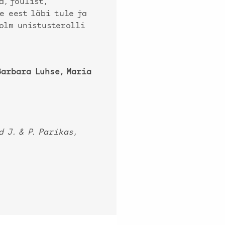
, jõulist,
e eest läbi tule ja
kolm unistusterolli
Barbara Luhse, Maria
 J. & P. Parikas,