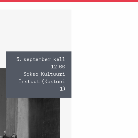
5. september kell
12.00
Saksa Kultuuri
Instuut (Kastani
1)