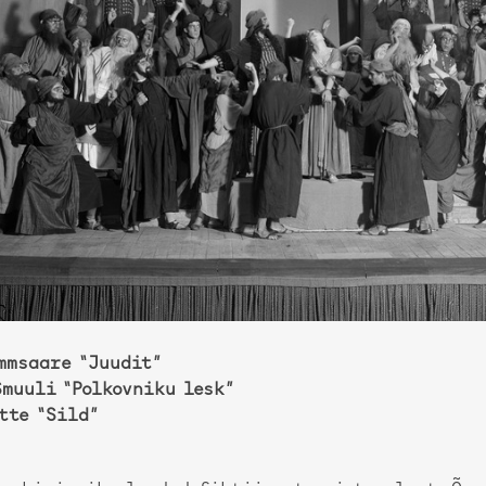
ammsaare “Juudit”
muuli “Polkovniku lesk”
tte “Sild”