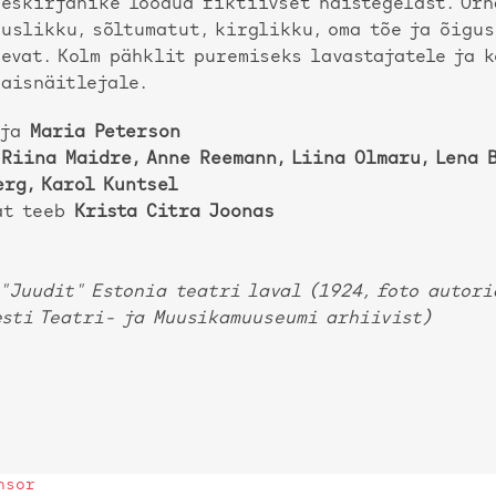
eskirjanike loodud fiktiivset naistegelast. Õrna
uslikku, sõltumatut, kirglikku, oma tõe ja õigus
evat. Kolm pähklit puremiseks lavastajatele ja 
naisnäitlejale.
aja
Maria Peterson
d
Riina Maidre, Anne Reemann, Liina Olmaru, Lena 
erg, Karol Kuntsel
at teeb
Krista Citra Joonas
"Juudit" Estonia teatri laval (1924, foto autorid
esti Teatri- ja Muusikamuuseumi arhiivist)
nsor